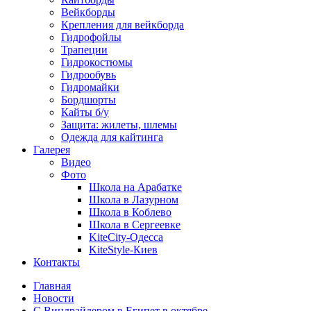
Вейкборды
Крепления для вейкборда
Гидрофойлы
Трапеции
Гидрокостюмы
Гидрообувь
Гидромайки
Бордшорты
Кайты б/у
Защита: жилеты, шлемы
Одежда для кайтинга
Галерея
Видео
Фото
Школа на Арабатке
Школа в Лазурном
Школа в Коблево
Школа в Сергеевке
KiteCity-Одесса
KiteStyle-Киев
Контакты
Главная
Новости
С Виндрайдером в Египет в октябре