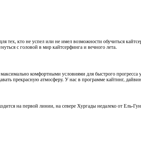
для тех, кто не успел или не имел возможности обучиться кайтс
нуться с головой в мир кайтсерфинга и вечного лета.
 максимально комфортными условиями для быстрого прогресса уч
здавать прекрасную атмосферу. У нас в программе кайтинг, дайв
ходится на первой линии, на севере Хургады недалеко от Ель-Гу