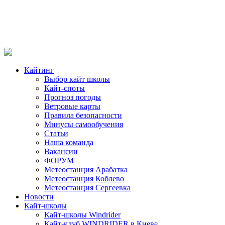
Кайтинг
Выбор кайт школы
Кайт-споты
Прогноз погоды
Ветровые карты
Правила безопасности
Минусы самообучения
Статьи
Наша команда
Вакансии
ФОРУМ
Метеостанция Арабатка
Метеостанция Коблево
Метеостанция Сергеевка
Новости
Кайт-школы
Кайт-школы Windrider
Кайт-клуб WINDRIDER в Киеве