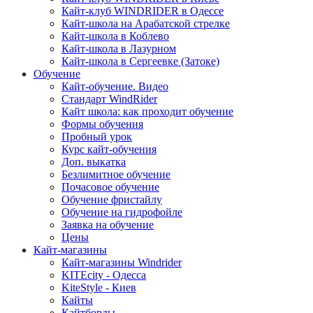
Кайт-клуб WINDRIDER в Одессе
Кайт-школа на Арабатской стрелке
Кайт-школа в Коблево
Кайт-школа в Лазурном
Кайт-школа в Сергеевке (Затоке)
Обучение
Кайт-обучение. Видео
Стандарт WindRider
Кайт школа: как проходит обучение
Формы обучения
Пробный урок
Курс кайт-обучения
Доп. выкатка
Безлимитное обучение
Почасовое обучение
Обучение фристайлу
Обучение на гидрофойле
Заявка на обучение
Цены
Кайт-магазины
Кайт-магазины Windrider
KITEcity - Одесса
KiteStyle - Киев
Кайты
Кайтборды